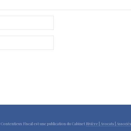
u Contentieux Fiscal est une publication du Cabinet
Rivière | Avocats | Associé