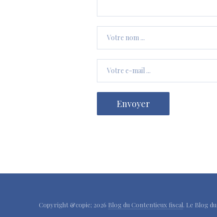
Copyright &copie; 2026
Blog du Contentieux fiscal
. Le Blog d