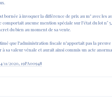
ux.
st bornée à invoquer la différence de prix au m² avec les au
ne comportait aucune mention spéciale sur l’état du lot n° 
oncret du bien au moment de sa vente.
imé que l’administration fiscale n’apportait pas la preuve 
eur à sa valeur vénale et aurait ainsi commis un acte anorma
4/11/2020, 19PA00948