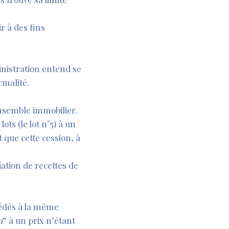
r à des fins
inistration entend se
rmalité.
ensemble immobilier.
ots (le lot n°5) à un
 que cette cession, à
ation de recettes de
 cédés à la même
n
” à un prix n’étant