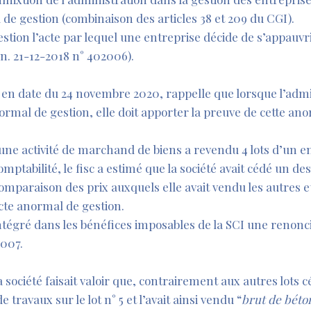
l de gestion (combinaison des articles 38 et 209 du CGI).
tion l’acte par lequel une entreprise décide de s’appauvri
n. 21-12-2018 n° 402006).
 en date du 24 novembre 2020, rappelle que lorsque l’adm
normal de gestion, elle doit apporter la preuve de cette ano
 une activité de marchand de biens a revendu 4 lots d’un 
omptabilité, le fisc a estimé que la société avait cédé un des l
mparaison des prix auxquels elle avait vendu les autres et
acte anormal de gestion.
ntégré dans les bénéfices imposables de la SCI une renonci
2007.
 la société faisait valoir que, contrairement aux autres lots
e travaux sur le lot n° 5 et l’avait ainsi vendu “
brut de béto