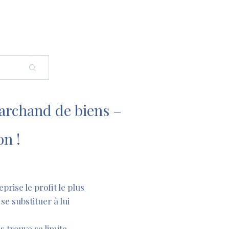
marchand de biens –
on !
prise le profit le plus
se substituer à lui
s trouve sa limite