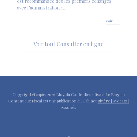
est recommandée dès les premiers échanges
avec l’administration : …
Voir
Voir tout Consulter en ligne
Copyright &copie; 2026
Blog du Contentieux fiscal
. Le Blog du
Contentieux Fiscal est une publication du Cabinet
Rivière | Avocats |
Associés