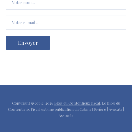
Copyright &copie; 2026
Blog du Contentieux fiscal
. Le Blog du
Contentieux Fiscal est une publication du Cabinet
Rivière | Avocats |
Associés