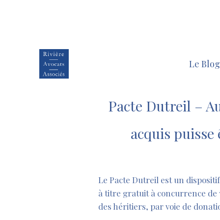
Le Blog
Pacte Dutreil – A
acquis puisse 
–
Le Pacte Dutreil est un dispositi
à titre gratuit à concurrence de 
des héritiers, par voie de donat
–