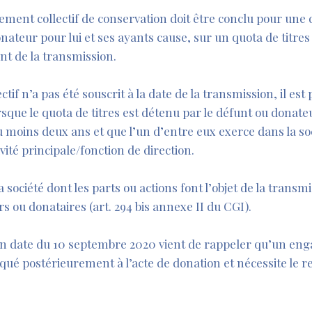
agement collectif de conservation doit être conclu pour une 
onateur pour lui et ses ayants cause, sur un quota de titres 
t de la transmission.
f n’a pas été souscrit à la date de la transmission, il est
orsque le quota de titres est détenu par le défunt ou donate
 moins deux ans et que l’un d’entre eux exerce dans la s
vité principale/fonction de direction.
société dont les parts ou actions font l’objet de la transm
rs ou donataires (art. 294 bis annexe II du CGI).
en date du 10 septembre 2020 vient de rappeler qu’un en
qué postérieurement à l’acte de donation et nécessite le r