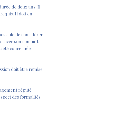
durée de deux ans. Il
requis. Il doit en
 possible de considérer
ur avec son conjoint
ociété concernée
ission doit être remise
gagement réputé
espect des formalités