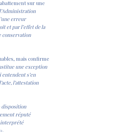
 l’abattement sur une
l’Administration
d’une erreur
t et par l’effet de la
e conservation
uables, mais confirme
stitue une exception
i entendent s’en
cte, l’attestation
 disposition
agement réputé
 interprété
».