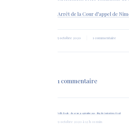
–
Arrêt de la Cour d’appel de Nîm
5 octobre 2020
1 commentaire
1 commentaire
Veille fiscale - du 1er au 30 septembre 2020 - Blog du Contentieux Fiscal
9 octobre 2020 à 12 h 01 min