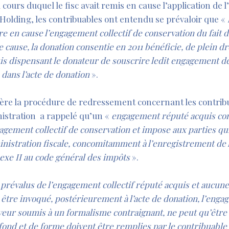
 cours duquel le fisc avait remis en cause l’application de
 Holding, les contribuables ont entendu se prévaloir que «
tre en cause l’engagement collectif de conservation du fait 
 cause, la donation consentie en 2011 bénéficie, de plein droi
uis dispensant le donateur de souscrire ledit engagement d
dans l’acte de donation
».
ière la procédure de redressement concernant les contrib
inistration a rappelé qu’un «
engagement réputé acquis con
gagement collectif de conservation et impose aux parties qu
nistration fiscale, concomitamment à l’enregistrement de l’a
nnexe II au code général des impôts
».
 prévalus de l’engagement collectif réputé acquis et aucune
e être invoqué, postérieurement à l’acte de donation, l’eng
veur soumis à un formalisme contraignant, ne peut qu’être
 fond et de forme doivent être remplies par le contribuable