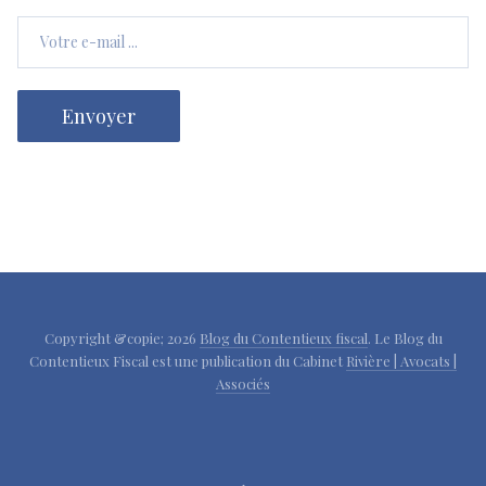
Copyright &copie; 2026
Blog du Contentieux fiscal
. Le Blog du
Contentieux Fiscal est une publication du Cabinet
Rivière | Avocats |
Associés