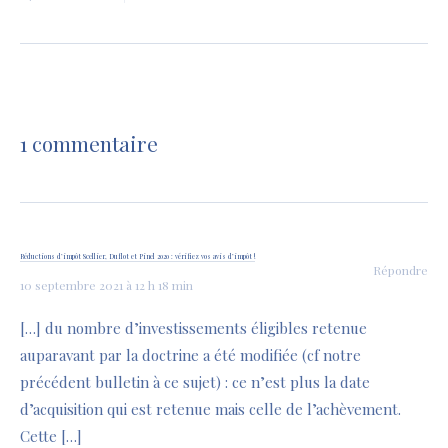
1 commentaire
Réductions d’impôt Scellier, Duflot et Pinel 2020 : vérifiez vos avis d’impôt !
Répondre
10 septembre 2021 à 12 h 18 min
[…] du nombre d’investissements éligibles retenue
auparavant par la doctrine a été modifiée (cf notre
précédent bulletin à ce sujet) : ce n’est plus la date
d’acquisition qui est retenue mais celle de l’achèvement.
Cette […]