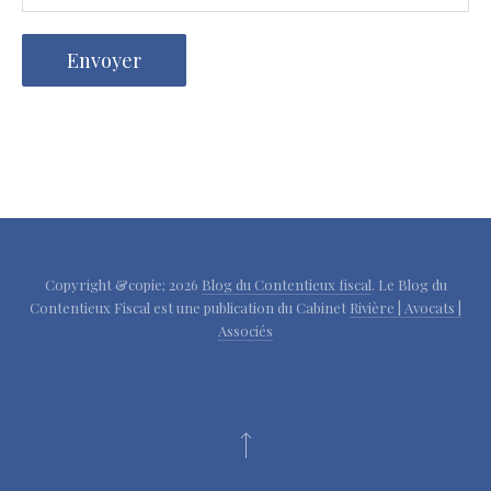
Copyright &copie; 2026
Blog du Contentieux fiscal
. Le Blog du
Contentieux Fiscal est une publication du Cabinet
Rivière | Avocats |
Associés