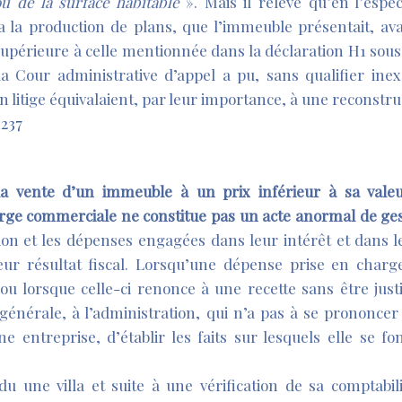
u de la surface habitable
». Mais il relève qu’en l’espè
 la production de plans, que l’immeuble présentait, a
supérieure à celle mentionnée dans la déclaration H1 sous
la Cour administrative d’appel a pu, sans qualifier inex
en litige équivalaient, par leur importance, à une reconstr
1237
 vente d’un immeuble à un prix inférieur à sa vale
e commerciale ne constitue pas un acte anormal de gest
ion et les dépenses engagées dans leur intérêt et dans l
eur résultat fiscal. Lorsqu’une dépense prise en charg
ou lorsque celle-ci renonce à une recette sans être justif
e générale, à l’administration, qui n’a pas à se prononcer
e entreprise, d’établir les faits sur lesquels elle se f
u une villa et suite à une vérification de sa comptabili