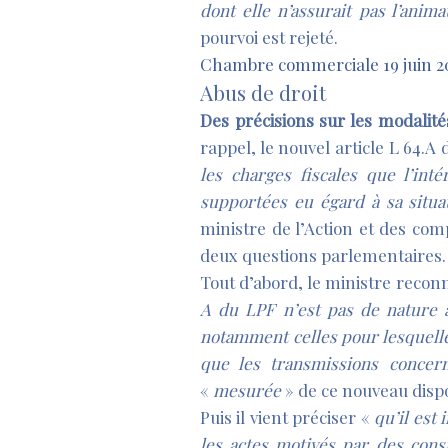
dont elle n’assurait pas l’anim
pourvoi est rejeté.
Chambre commerciale 19 juin 20
Abus de droit
Des précisions sur les modalité
rappel, le nouvel article L 64.A
les charges fiscales que l’int
supportées eu égard à sa situat
ministre de l’Action et des com
deux questions parlementaires.
Tout d’abord, le ministre recon
A du LPF n’est pas de nature à
notamment celles pour lesquelle
que les transmissions concer
«
mesurée
» de ce nouveau dispos
Puis il vient préciser «
qu’il est
les actes motivés par des cons