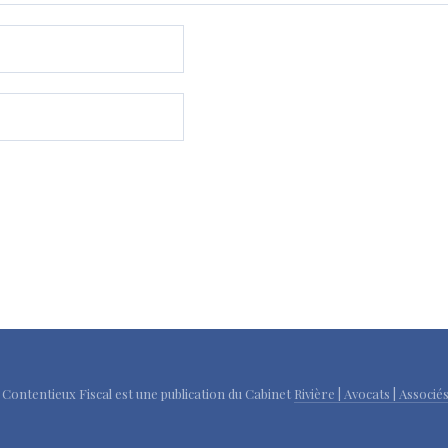
u Contentieux Fiscal est une publication du Cabinet
Rivière | Avocats | Associé