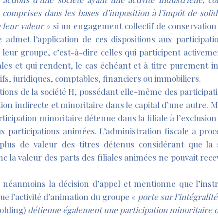
 comprises dans les bases d’imposition à l’impôt de solida
 leur valeur
» si un engagement collectif de conservation 
e admet l’application de ces dispositions aux participat
 leur groupe, c’est-à-dire celles qui participent activeme
liales et qui rendent, le cas échéant et à titre purement 
ifs, juridiques, comptables, financiers ou immobiliers.
ctions de la société H, possédant elle-même des participat
tion indirecte et minoritaire dans le capital d’une autre. 
articipation minoritaire détenue dans la filiale à l’exclusion
 participations animées. L’administration fiscale a proc
rplus de valeur des titres détenus considérant que la 
 la valeur des parts des filiales animées ne pouvait recevo
néanmoins la décision d’appel et mentionne que l’instr
que l’activité d’animation du groupe «
porte sur l’intégralit
holding)
détienne également une participation minoritaire d