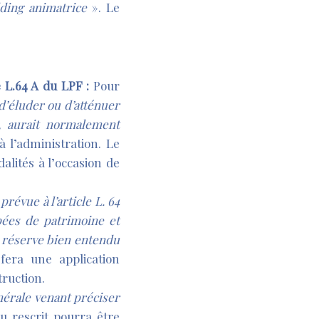
olding animatrice
». Le
le L.64 A du LPF :
Pour
d’éluder ou d’atténuer
s, aurait normalement
 l’administration. Le
alités à l’occasion de
prévue à l’article L. 64
pées de patrimoine et
s réserve bien entendu
 fera une application
truction.
nérale venant préciser
 rescrit pourra être