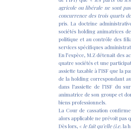
agricole ou libérale ne sont pas
concurrence des trois quarts de
pris. La doctrine administrativ
sociétés holding animatrices de
politique et au contrôle des fi
services spécifiques administrat
En l’espèce, M.Z détenait des a
quatre sociétés et une participa
assiette taxable à l’ISF que la p
de la holding correspondant aux
dans l’assiette de l’ISF du su
animatrice de son groupe et donc
biens professionnels.
La Cour de cassation confirme 
alors applicable ne prévoit pas 
Dès lors, «
le fait qu’elle (i.e.
la 