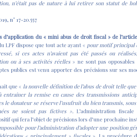
ation, n’était pas de nature à lui retirer son statut de h
19, n° 17-20.557
s d’application du « mini abus de
droit fiscal » de l’artic
 du LPF dispose que tout acte ayant «
pour motif principal 
éressé, si ces actes n’avaient pas été passés ou réalisé
ion ou à ses activités réelles
» ne sont pas opposables à
ptes publics est venu apporter des précisions sur ses mod
naît que «
la nouvelle définition de l’abus de droit telle que 
 entraîner la remise en cause des transmissions antici
s le donateur se réserve l’usufruit du bien transmis, sou
nées ne soient pas fictives ».
L’administration fiscale
itif qui fera l’objet de précisions lors d’une prochaine ins
 impossible pour l’administration d’adopter une position gé
idérations « principalement » fiscales
». La procédure du