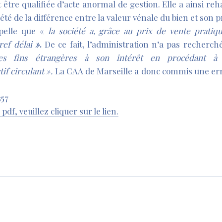
 être qualifiée d’acte anormal de gestion. Elle a ainsi reh
iété de la différence entre la valeur vénale du bien et son p
ppelle que «
la société a, grâce au prix de vente pratiq
ref délai
»
.
De ce fait, l’administration n’a pas recherch
es fins étrangères à son intérêt en procédant à 
if circulant ».
La CAA de Marseille a donc commis une erre
357
df, veuillez cliquer sur le lien.