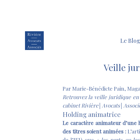
Le Blog
Veille ju
Par Marie-Bénédicte Pain, Maga
Retrouvez la veille juridique en 
cabinet Rivière│Avocats│Associ
Holding animatrice
Le caractère animateur d’une 
des titres soient animées :
L’art
de l’IFI) que
« les parts ou les