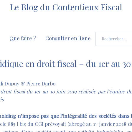
Le Blog du Contentieux Fiscal
Que faire ?
Consulter en ligne
ridique en droit fiscal – du 1er au 30
li Dupuy & Pierre Darbo
droit fiscal du 1er au 30 juin 2019 réalisée par l’équipe d
és
holding n’impose pas que
l’intégralité des sociétés dans 
icle 885 I bis du CGI prévoyait (abrogé au 1
janvier 2018 du
er
 actions d’une société ayant une activité industrielle, co