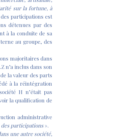
rité sur la fortune, à
des participations est
ions détenues par des
nt à la conduite de sa
interne au groupe, des
ions majoritaires dans
M.Z n’a inclus dans son
 de la valeur des parts
édé à la réintégration
société H n’était pas
ir la qualification de
uction administrative
é des participations
».
ans une autre société,