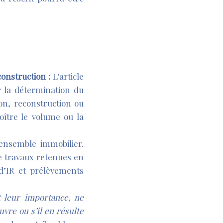
construction :
L’article
r la détermination du
on, reconstruction ou
oître le volume ou la
 ensemble immobilier.
de travaux retenues en
 d’IR et prélèvements
 leur importance, ne
vre ou s’il en résulte