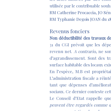
utilisée par le contribuable sou
RM Catherine Procaccia, JO Séna
RM Typhanie Degois JOAN du 18 
Revenus fonciers
Non déductibilité des travaux de
31 du CGI prévoit que les dépe
revenu net.
A contrario
, ne so
d’agrandissement. Sont des tr
surface habitable des locaux exi
En l’espèce, M.B est propriét
L’administration fiscale a réin
tant que dépenses d’améliorat
sociaux. Ce dernier conteste ce
Le Conseil d’Etat rappelle q
peuvent être regardés comme des