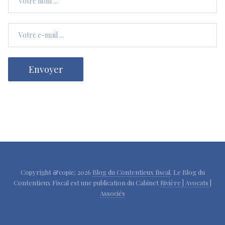
Copyright &copie; 2026
Blog du Contentieux fiscal
. Le Blog du
Contentieux Fiscal est une publication du Cabinet
Rivière | Avocats |
Associés