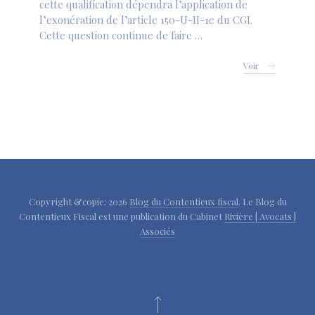
cette qualification dépendra l’application de
l’exonération de l’article 150-U-II-1e du CGI.
Cette question continue de faire …
Voir
Copyright &copie; 2026
Blog du Contentieux fiscal
. Le Blog du
Contentieux Fiscal est une publication du Cabinet
Rivière | Avocats |
Associés