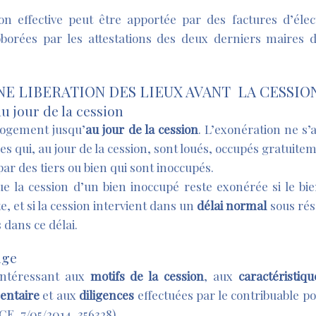
n effective peut être apportée par des factures d’élect
roborées par les attestations des deux derniers maire
E LIBERATION DES LIEUX AVANT LA CESSIO
u jour de la cession
 logement jusqu’
au jour de la cession
. L’exonération ne s
s qui, au jour de la cession, sont loués, occupés gratui
par des tiers ou bien qui sont inoccupés.
que la cession d’un bien inoccupé reste exonérée si le bi
, et si la cession intervient dans un
délai normal
sous rése
s dans ce délai.
uge
’intéressant aux
motifs de la cession
, aux
caractéristiq
entaire
et aux
diligences
effectuées par le contribuable p
CE, 7/05/2014, 356328).