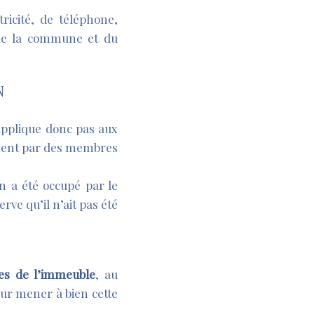
ricité, de téléphone,
s de la commune et du
N
’applique donc pas aux
tement par des membres
en a été occupé par le
rve qu’il n’ait pas été
ues de l’immeuble
, au
our mener à bien cette