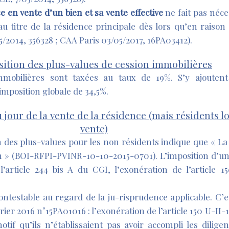
e en vente d’un bien et sa vente effective
ne fait pas néce
au titre de la résidence principale dès lors qu’en raison
5/2014, 356328 ; CAA Paris 03/05/2017, 16PA03412).
ition des plus-values de cession immobilières
mmobilières sont taxées au taux de 19%. S’y ajoutent
imposition globale de 34,5%.
jour de la vente de la résidence (mais résidents lo
vente)
on des plus-values pour les non résidents indique que « La
on » (BOI-RFPI-PVINR-10-10-2015-0701). L’imposition d’un
l’article 244 bis A du CGI, l’exonération de l’article 
ontestable au regard de la ju-risprudence applicable. C’e
rier 2016 n°15PA01016 : l’exonération de l’article 150 U-II-
tif qu’ils n’établissaient pas avoir accompli les dilige