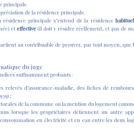
e principale.
préciation de la résidence principale.
la résidence principale s’entend de la résidence
habituel
nnée) et
effective
(il doit y résider réellement, et pas de 
partient au contribuable de prouver, par tout moyen, que
matique du juge
ndices suffisamment probants :
es relevés d’assurance-maladie, des fiches de rembour
1939
) ;
 électorales de la commune ou la mention du logement comm
enus lorsque les propriétaires détiennent un autre app
e consommation en électricité et en eau entre les deux lo