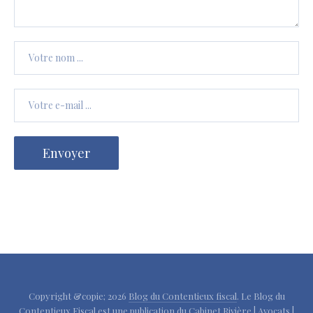
Copyright &copie; 2026
Blog du Contentieux fiscal
. Le Blog du
Contentieux Fiscal est une publication du Cabinet
Rivière | Avocats |