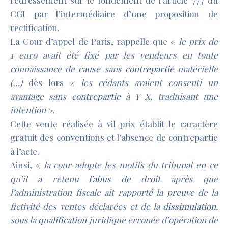
redressement sur le fondement de l’article 777 du
CGI par l’intermédiaire d’une proposition de
rectification.
La Cour d’appel de Paris, rappelle que «
le prix de
1 euro avait été fixé par les vendeurs en toute
connaissance de
cause
sans
contrepartie
matérielle
(…)
dès lors
« les cédants avaient consenti un
avantage sans
contrepartie
à Y X, traduisant une
intention ».
Cette vente réalisée à vil prix établit le caractère
gratuit des conventions et l’absence de contrepartie
à l’acte.
Ainsi, «
la cour adopte les motifs du tribunal en ce
qu’il a retenu l’
abus de droit
après que
l’administration fiscale ait rapporté la
preuve
de la
fictivité des ventes déclarées et de la
dissimulation
,
sous la
qualification
juridique erronée d’opération de