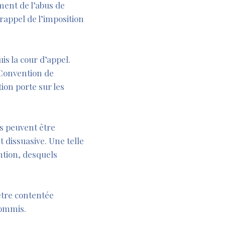
ment de l’abus de
e rappel de l’imposition
is la cour d’appel.
a Convention de
ion porte sur les
es peuvent être
 dissuasive. Une telle
ntion, desquels
’être contentée
commis.