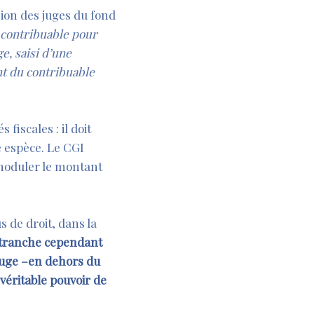
sion des juges du fond
u contribuable pour
e, saisi d’une
nt du contribuable
fiscales : il doit
e espèce. Le CGI
n moduler le montant
s de droit, dans la
tranche cependant
 juge –en dehors du
véritable pouvoir de