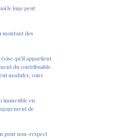
uoi le juge peut
du montant des
écise qu’il appartient
ement du contribuable.
peut moduler, voire
’un immeuble en
 (engagement de
ion pour non-respect