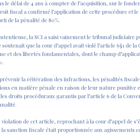
le délai de 4 ans à compter de l’acquisition, sur le fonde
droit fiscal a confirmé l’application de cette procédure et l
ti de la pénalité de 80%.
tentieuse, la SCI a saisi vainement le tribunal judiciaire pu
 soutenait que la cour d’appel avait violé l’article 6§1 de l
e et des libertés fondamentales, dont le champ d’applicat
».
prévenir la réitération des infractions, les pénalités fiscal
ns en matière pénale en raison de leur nature punitive et
les droits procéduraux garantis par l’article 6 de la Conve
nalité.
 violation de cet article, reprochant à la cour d’appel de s
ue la sanction fiscale était proportionnée aux agissements 