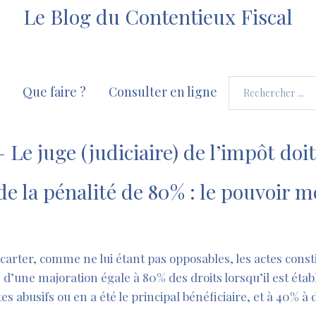
Le Blog du Contentieux Fiscal
Que faire ?
Consulter en ligne
 Le juge (judiciaire) de l’impôt doit
de la pénalité de 80% : le pouvoir 
écarter, comme ne lui étant pas opposables, les actes const
 d’une majoration égale à 80% des droits lorsqu’il est étab
ctes abusifs ou en a été le principal bénéficiaire, et à 40% à 