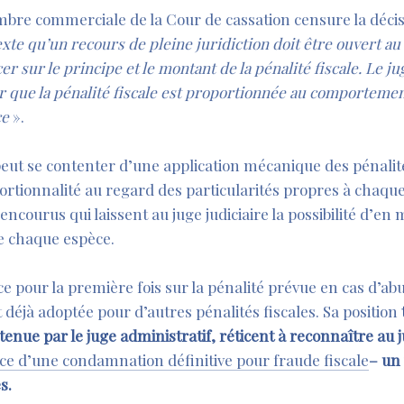
ambre commerciale de la Cour de cassation censure la déci
exte qu’un recours de pleine juridiction doit être ouvert a
 sur le principe et le montant de la pénalité fiscale. Le jug
er que la pénalité fiscale est proportionnée au comporteme
ce
».
peut se contenter d’une application mécanique des pénalités 
ortionnalité au regard des particularités propres à chaqu
ncourus qui laissent au juge judiciaire la possibilité d’e
e chaque espèce.
 pour la première fois sur la pénalité prévue en cas d’abu
it déjà adoptée pour d’autres pénalités fiscales. Sa position
tenue par le juge administratif, réticent à reconnaître au
ce d’une condamnation définitive pour fraude fiscale
– un 
s.