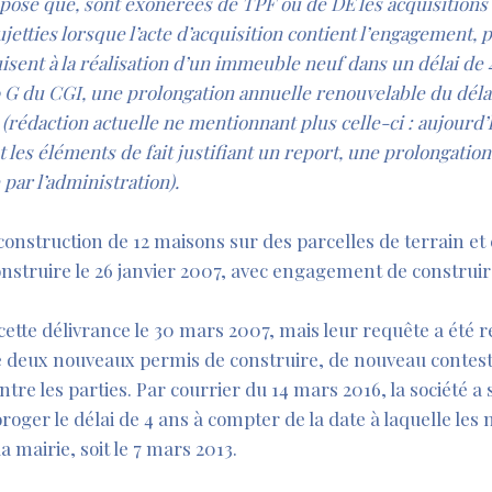
ispose que, sont exonérées de TPF ou de DE les acquisition
etties lorsque l’acte d’acquisition contient l’engagement, p
uisent à la réalisation d’un immeuble neuf dans un délai de 
-0 G du CGI, une prolongation annuelle renouvelable du déla
(rédaction actuelle ne mentionnant plus celle-ci : aujourd
 les éléments de fait justifiant un report, une prolongatio
par l’administration).
construction de 12 maisons sur des parcelles de terrain et 
nstruire le 26 janvier 2007, avec engagement de construire
ette délivrance le 30 mars 2007, mais leur requête a été re
vré deux nouveaux permis de construire, de nouveau contesté
tre les parties. Par courrier du 14 mars 2016, la société a s
oroger le délai de 4 ans à compter de la date à laquelle le
a mairie, soit le 7 mars 2013.