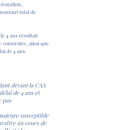
orogation,
 montant total de
de 4 ans résultait
 construire, ainsi que
lai de 4 ans.
dant devant la CAA
délai de 4 ans et
c pas
 majeure susceptible
araître au cours de