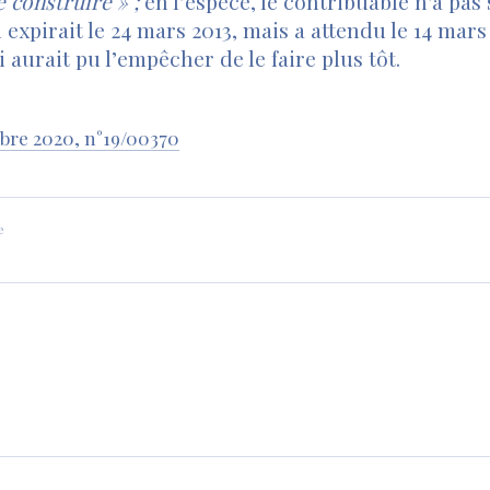
e construire » ;
en l’espèce, le contribuable n’a pas s
expirait le 24 mars 2013, mais a attendu le 14 mars 
 aurait pu l’empêcher de le faire plus tôt.
mbre 2020, n°19/00370
e