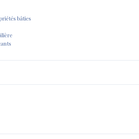
priétés bâties
ilière
cants