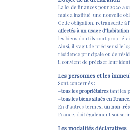
La loi de finances pour 2020 a s
mais a institué une nouvelle ob
Cette obligation, retranscrite à 
affectés à un usage d’habitation
les biens dont ils sont propriéta
Ainsi, il s’agit de préciser si le
résidence principale ou de résid
il convient de préciser leur ident
Les personnes et les imme
Sont concernés :
–
tous les propriétaires
tant les
–
tous les biens situés en France
En d’autres termes,
un non-rési
France, doit également souscrire 
Les modalités déclaratives