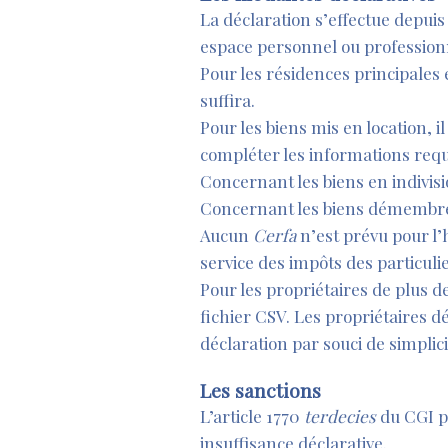
La déclaration s’effectue depuis
espace personnel ou professionn
Pour les résidences principales 
suffira.
Pour les biens mis en location, i
compléter les informations requ
Concernant les biens en indivisi
Concernant les biens démembrés,
Aucun
Cerfa
n’est prévu pour l’
service des impôts des particuli
Pour les propriétaires de plus d
fichier CSV. Les propriétaires 
déclaration par souci de simplici
Les sanctions
L’article 1770
terdecies
du CGI pr
insuffisance déclarative.