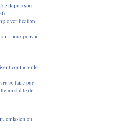
ible depuis son
fr.
mple vérification
tion » pour pouvoir
ivent contacter le
vra se faire par
tte modalité de
ur, omission ou