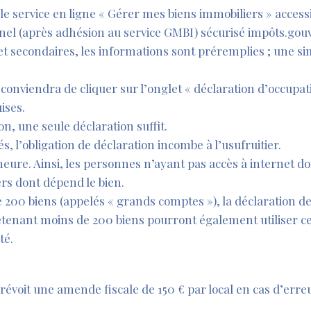
 le service en ligne « Gérer mes biens immobiliers » access
el (après adhésion au service GMBI) sécurisé impôts.gouv.
et secondaires, les informations sont préremplies ; une si
l conviendra de cliquer sur l’onglet « déclaration d’occupa
ises.
on, une seule déclaration suffit.
 l’obligation de déclaration incombe à l’usufruitier.
heure. Ainsi, les personnes n’ayant pas accès à internet do
ers dont dépend le bien.
e 200 biens (appelés « grands comptes »), la déclaration de
détenant moins de 200 biens pourront également utiliser ce
té.
évoit une amende fiscale de 150 € par local en cas d’erre