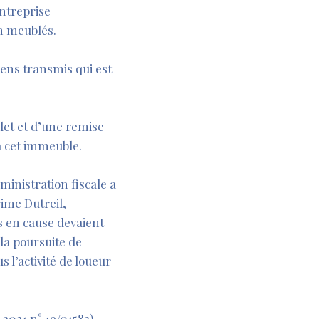
entreprise
on meublés.
biens transmis qui est
alet et d’une remise
 à cet immeuble.
ministration fiscale a
gime Dutreil,
ns en cause devaient
 la poursuite de
s l’activité de loueur
2021 n° 19/01583)
,