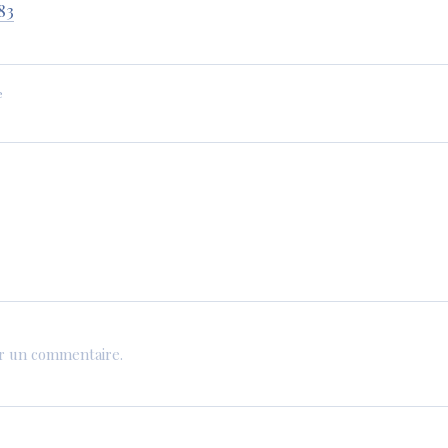
83
e
er un commentaire.