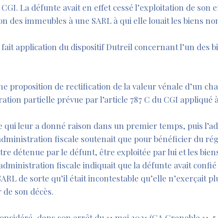
du CGI. La défunte avait en effet cessé l’exploitation de son 
stion des immeubles à une SARL à qui elle louait les biens n
 fait application du dispositif Dutreil concernant l’un des 
’une proposition de rectification de la valeur vénale d’un ch
ation partielle prévue par l’article 787 C du CGI appliqué
le qui leur a donné raison dans un premier temps, puis l’ad
’administration fiscale soutenait que pour bénéficier du ré
être détenue par le défunt, être exploitée par lui et les bie
l’administration fiscale indiquait que la défunte avait confié
 SARL de sorte qu’il était incontestable qu’elle n’exerçait plu
 de son décès.
onsidéré, dans son arrêt du 11 mai 2021
(CA Grenoble 11-5-