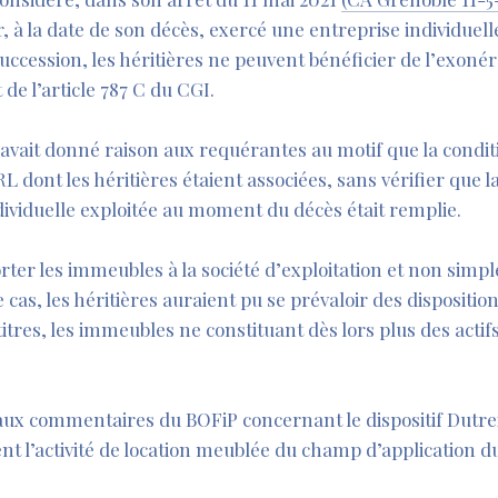
, à la date de son décès, exercé une entreprise individuelle
uccession, les héritières ne peuvent bénéficier de l’exonér
 de l’article 787 C du CGI.
l avait donné raison aux requérantes au motif que la condi
ARL dont les héritières étaient associées, sans vérifier que 
dividuelle exploitée au moment du décès était remplie.
porter les immeubles à la société d’exploitation et non simp
 cas, les héritières auraient pu se prévaloir des dispositions
itres, les immeubles ne constituant dès lors plus des actif
eaux commentaires du BOFiP concernant le dispositif Dutre
 l’activité de location meublée du champ d’application du 