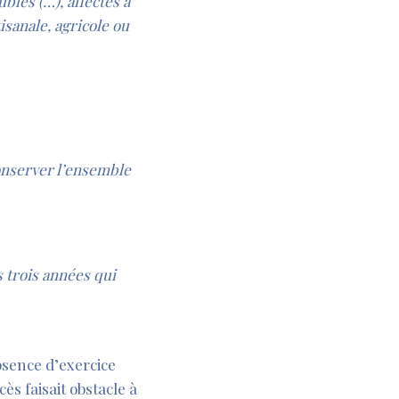
bles (…), affectés à
isanale, agricole ou
onserver l’ensemble
s trois années qui
absence d’exercice
ès faisait obstacle à