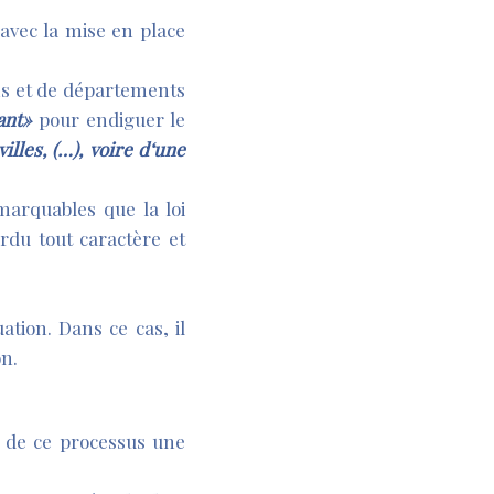
 avec la mise en place
ns et de départements
ant»
pour endiguer le
lles, (…), voire d‘une
marquables que la loi
rdu tout caractère et
ion. Dans ce cas, il
on.
s de ce processus une