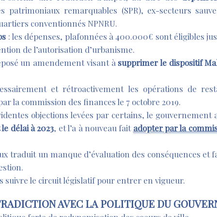
es patrimoniaux remarquables (SPR), ex-secteurs sauve
quartiers conventionnés NPNRU.
ps
: les dépenses, plafonnées à 400.000€ sont éligibles ju
tention de l’autorisation d’urbanisme.
déposé un amendement visant à
supprimer le dispositif Ma
ssairement et rétroactivement les opérations de rest
par la commission des finances le 7 octobre 2019.
dentes objections levées par certains, le gouvernement a
le délai à 2023
, et l’a à nouveau fait
adopter par la commis
eux traduit un manque d’évaluation des conséquences et fai
estion.
ivre le circuit législatif pour entrer en vigueur.
NTRADICTION AVEC LA POLITIQUE DU GOUVE