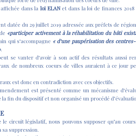
itique forte de redynamisation des coeurs de ville.
t affichée dans la
loi ELAN
et dans la loi de finances 2018
t datée du 29 juillet 2019 adressée aux préfets de régio
 de
«participer activement à la réhabilitation du bâti exist
ain qui s‘accompagne
« d‘une paupérisation des centres-vi
»
.
eut se vanter d‘avoir à son actif des résultats aussi re
lraux de nombreux coeurs de villes auraient à ce jour pe
raux est donc en contradiction avec ces objectifs.
 amendement est présenté comme un mécanisme d‘évaluat
 la fin du dispositif et non organisé un procédé d’évaluati
RE
e circuit législatif, nous pouvons supposer qu’au cour
à sa suppression.