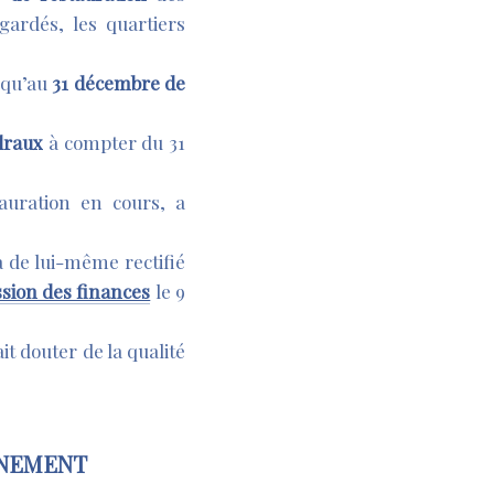
gardés, les quartiers
squ’au
31 décembre de
lraux
à compter du 31
auration en cours, a
 de lui-même rectifié
sion des finances
le 9
t douter de la qualité
RNEMENT