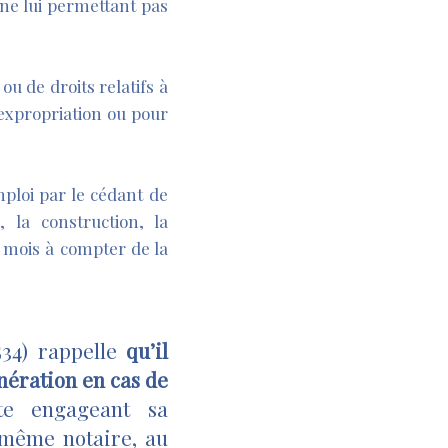
ne lui permettant pas
ou de droits relatifs à
 expropriation ou pour
mploi par le cédant de
, la construction, la
 mois à compter de la
534) rappelle
qu’il
onération en cas de
te engageant sa
i même notaire, au