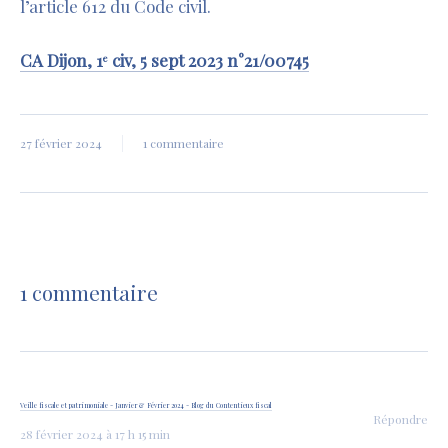
l’article 612 du Code civil.
CA Dijon, 1
civ, 5 sept 2023 n°21/00745
e
27 février 2024
1 commentaire
1 commentaire
Veille fiscale et patrimoniale - Janvier & Février 2024 - Blog du Contentieux fiscal
Répondre
28 février 2024 à 17 h 15 min