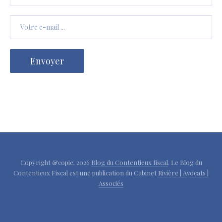
Copyright &copie; 2026
Blog du Contentieux fiscal
. Le Blog du
Contentieux Fiscal est une publication du Cabinet
Rivière | Avocats |
Associés