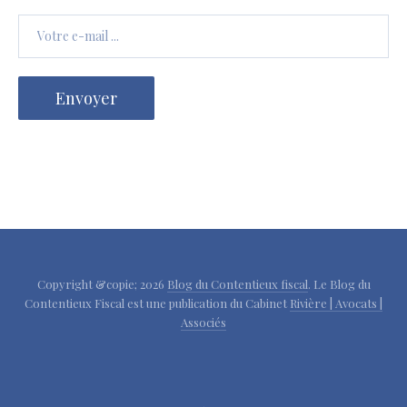
Copyright &copie; 2026
Blog du Contentieux fiscal
. Le Blog du
Contentieux Fiscal est une publication du Cabinet
Rivière | Avocats |
Associés