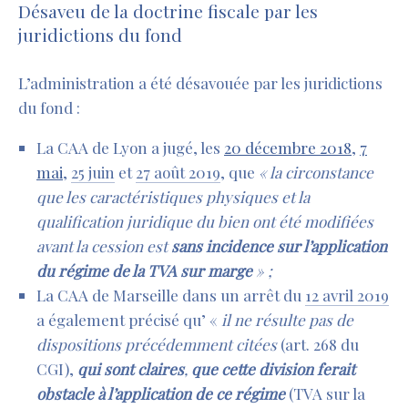
Désaveu de la doctrine fiscale par les
juridictions du fond
L’administration a été désavouée par les juridictions
du fond :
La CAA de Lyon a jugé, les
20 décembre 2018
,
7
mai
,
25 juin
et
27 août 2019
, que
«
l
a circonstance
que les caractéristiques physiques et la
qualification juridique du bien ont été modifiées
avant la cession est
sans incidence sur l’application
du régime de la TVA sur marge
» ;
La CAA de Marseille dans un arrêt du
12 avril 2019
a également précisé qu’ «
il ne résulte pas de
dispositions précédemment citées
(art. 268 du
CGI),
qui sont claires
,
que cette division ferait
obstacle
à l’application de ce régime
(TVA sur la