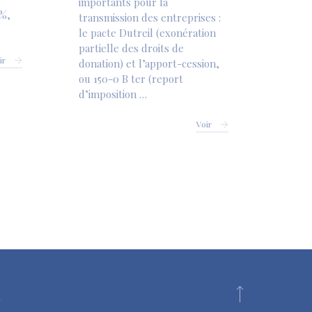
importants pour la
 %,
transmission des entreprises :
le pacte Dutreil (exonération
partielle des droits de
ir
donation) et l’apport-cession,
ou 150-0 B ter (report
d’imposition …
Voir
s