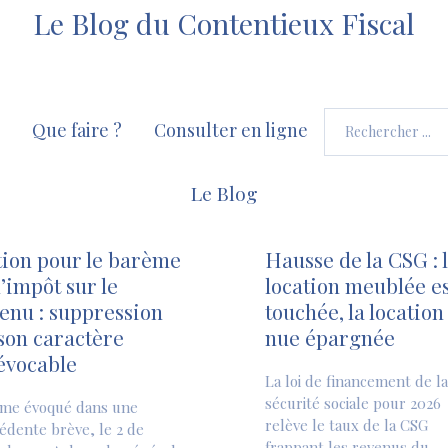
Le Blog du Contentieux Fiscal
Que faire ?
Consulter en ligne
Le Blog
ion pour le barème
Hausse de la CSG : 
l’impôt sur le
location meublée es
enu : suppression
touchée, la location
son caractère
nue épargnée
évocable
La loi de financement de la
sécurité sociale pour 2026
me évoqué dans une
relève le taux de la CSG
édente brève, le 2 de
frappant les revenus du