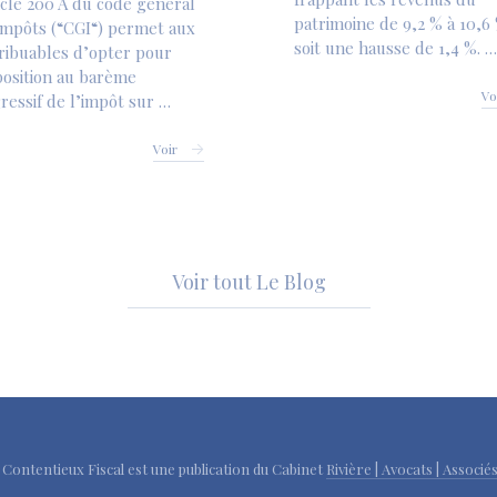
ticle 200 A du code général
patrimoine de 9,2 % à 10,6
impôts (“CGI“) permet aux
soit une hausse de 1,4 %. …
ribuables d’opter pour
position au barème
Vo
ressif de l’impôt sur …
Voir
Voir tout Le Blog
u Contentieux Fiscal est une publication du Cabinet
Rivière | Avocats | Associé