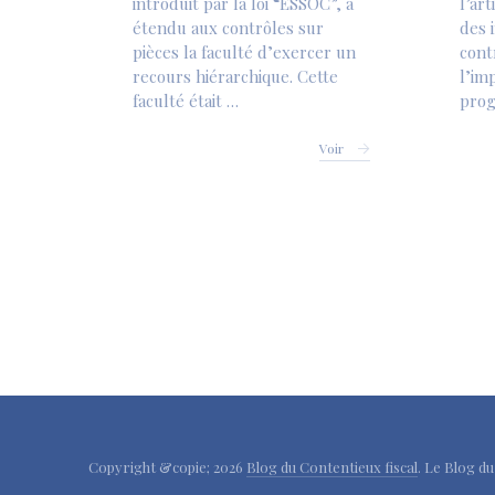
introduit par la loi “ESSOC”, a
l’ar
étendu aux contrôles sur
des 
pièces la faculté d’exercer un
cont
recours hiérarchique. Cette
l’im
faculté était …
prog
Voir
Copyright &copie; 2026
Blog du Contentieux fiscal
. Le Blog d