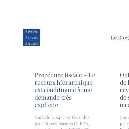
Le Blog
Procédure fiscale – Le
Opt
recours hiérarchique
de 
est conditionné à une
rev
demande très
de 
explicite
irr
L’article L. 54 C du Livre des
Com
procédures fiscales (“LPF“),
préc