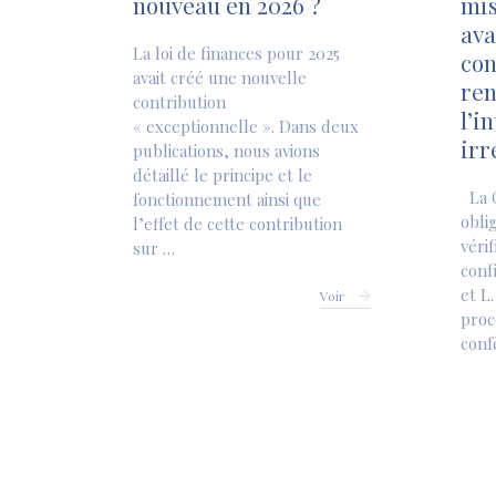
nouveau en 2026 ?
mis
ava
La loi de finances pour 2025
con
avait créé une nouvelle
ren
contribution
l’i
« exceptionnelle ». Dans deux
irr
publications, nous avions
détaillé le principe et le
La C
fonctionnement ainsi que
obli
l’effet de cette contribution
véri
sur …
conf
et L
Voir
proc
conf