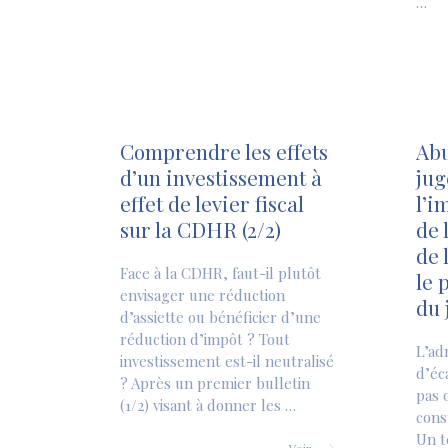
…
Comprendre les effets
Abu
d’un investissement à
jug
effet de levier fiscal
l’i
sur la CDHR (2/2)
de 
de 
Face à la CDHR, faut-il plutôt
le 
envisager une réduction
du 
d’assiette ou bénéficier d’une
réduction d’impôt ? Tout
L’ad
investissement est-il neutralisé
d’éc
? Après un premier bulletin
pas 
(1/2) visant à donner les …
cons
Un t