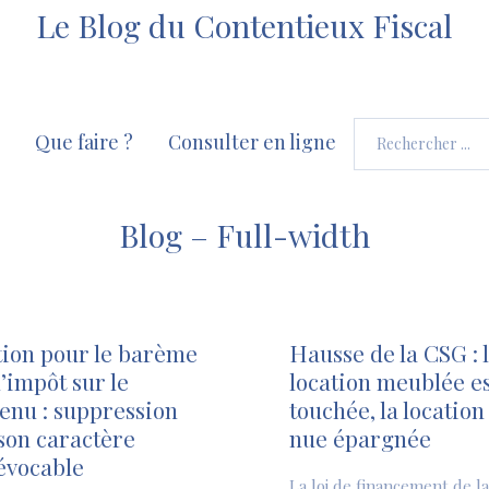
Le Blog du Contentieux Fiscal
Que faire ?
Consulter en ligne
Blog – Full-width
ion pour le barème
Hausse de la CSG : 
l’impôt sur le
location meublée es
enu : suppression
touchée, la location
son caractère
nue épargnée
évocable
La loi de financement de la