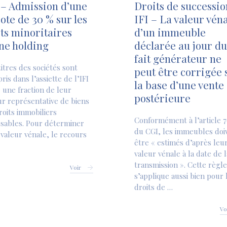
 – Admission d’une
Droits de successio
ote de 30 % sur les
IFI – La valeur vén
ts minoritaires
d’un immeuble
ne holding
déclarée au jour du
fait générateur ne
titres des sociétés sont
peut être corrigée 
ris dans l’assiette de l’IFI
la base d’une vente
 une fraction de leur
postérieure
ur représentative de biens
roits immobiliers
Conformément à l’article 7
sables. Pour déterminer
du CGI, les immeubles doi
 valeur vénale, le recours
être « estimés d’après leu
valeur vénale à la date de l
transmission ». Cette règle
Voir
s’applique aussi bien pour 
droits de …
Vo