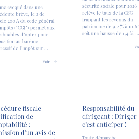
sécurité sociale pour 2026
me évoqué dans une
relève le taux de la CSG
édente brève, le 2 de
frappant les revenus du
ticle 200 A du code général
patrimoine de 9,2 % à 10,6
impôts (“CGI“) permet aux
soit une hausse de 1,4 %. …
ribuables d’opter pour
position au barème
Vo
ressif de l’impôt sur …
Voir
cédure fiscale –
Responsabilité du
ification de
dirigeant : Diriger
ptabilité :
c’est anticiper !
mission d’un avis de
Toute démarche