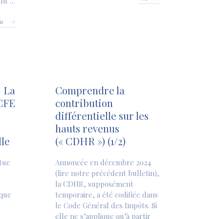
ent …
ir
 La
Comprendre la
CFE
contribution
différentielle sur les
hauts revenus
lle
(« CDHR ») (1/2)
tue
Annoncée en décembre 2024
(lire notre précédent bulletin),
la CDHR, supposément
sque
temporaire, a été codifiée dans
le Code Général des Impôts. Si
elle ne s’applique qu’à partir