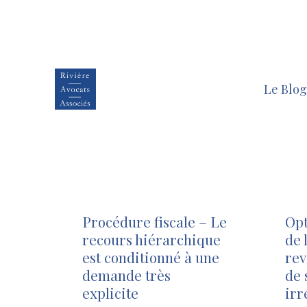
Le Blog
Procédure fiscale – Le
Opt
recours hiérarchique
de 
est conditionné à une
rev
demande très
de 
explicite
irr