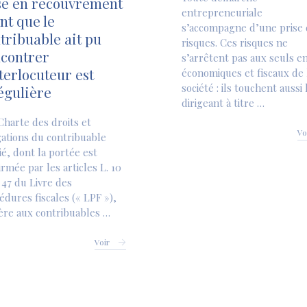
e en recouvrement
entrepreneuriale
nt que le
s’accompagne d’une prise 
tribuable ait pu
risques. Ces risques ne
contrer
s’arrêtent pas aux seuls e
nterlocuteur est
économiques et fiscaux de 
société : ils touchent aussi 
égulière
dirigeant à titre …
harte des droits et
Vo
gations du contribuable
fié, dont la portée est
irmée par les articles L. 10
. 47 du Livre des
édures fiscales (« LPF »),
ère aux contribuables …
Voir