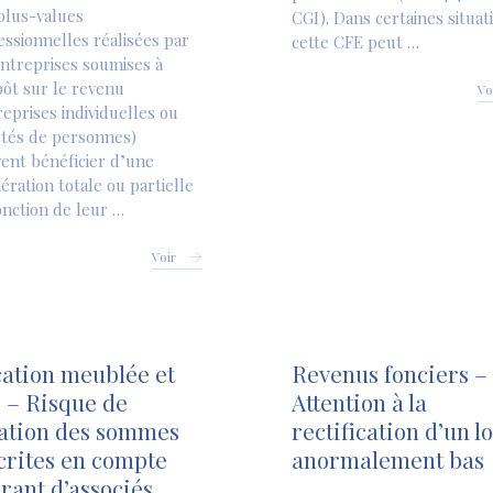
plus-values
CGI). Dans certaines situat
essionnelles réalisées par
cette CFE peut …
entreprises soumises à
pôt sur le revenu
Vo
reprises individuelles ou
étés de personnes)
ent bénéficier d’une
ération totale ou partielle
onction de leur …
Voir
ation meublée et
Revenus fonciers –
 – Risque de
Attention à la
ation des sommes
rectification d’un l
crites en compte
anormalement bas
rant d’associés