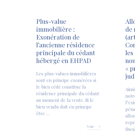
Plus-value
All
immobilière :
de 
Exonération de
(ar
l’ancienne résidence
Con
principale du cédant
les
hébergé en EHPAD
nou
« p
Les plus-values immobilières
jud
sont en principe exonérées si
le bien cédé constitue la
Ains
résidence principale du cédant
notr
au moment de la vente. Si le
l’ex
bien vendu doit en principe
péna
être …
allo
repr
Voir
fisca