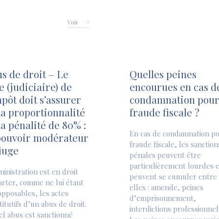
Voir
s de droit – Le
Quelles peines
e (judiciaire) de
encourues en cas d
mpôt doit s’assurer
condamnation pou
la proportionnalité
fraude fiscale ?
la pénalité de 80% :
En cas de condamnation p
pouvoir modérateur
fraude fiscale, les sanction
juge
pénales peuvent être
particulièrement lourdes e
ministration est en droit
peuvent se cumuler entre
arter, comme ne lui étant
elles : amende, peines
opposables, les actes
d’emprisonnement,
titutifs d’un abus de droit.
interdictions professionne
el abus est sanctionné