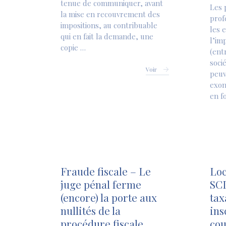
tenue de communiquer, avant
Les 
la mise en recouvrement des
prof
impositions, au contribuable
les 
qui en fait la demande, une
l’im
copie …
(ent
soci
Voir
peuv
exon
en f
Fraude fiscale – Le
Loc
juge pénal ferme
SCI
(encore) la porte aux
tax
nullités de la
ins
procédure fiscale
cou