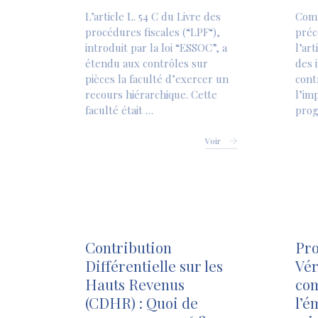
L’article L. 54 C du Livre des
Com
procédures fiscales (“LPF“),
préc
introduit par la loi “ESSOC”, a
l’ar
étendu aux contrôles sur
des 
pièces la faculté d’exercer un
cont
recours hiérarchique. Cette
l’im
faculté était …
prog
Voir
Contribution
Pro
Différentielle sur les
Vér
Hauts Revenus
com
(CDHR) : Quoi de
l’é