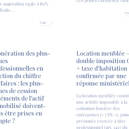
Les peines encourues vari
e majoration égale à 80%
droits …
Vo
Voir
nération des plus-
Location meublée –
ues
double imposition 
fessionnelles en
+ taxe d’habitation
ction du chiffre
confirmée par une
ffaires : les plus-
réponse ministérie
ues de cession
La location meublée consti
léments de l’actif
une activité imposable à la
obilisé doivent-
cotisation foncière des
es être prises en
entreprises (« CFE »), pui
mpte ?
présumée exercée à titre
professionnel (art. 1417 du