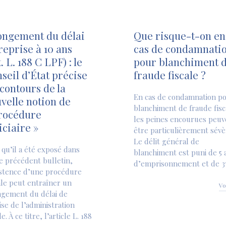
ongement du délai
Que risque-t-on en
reprise à 10 ans
cas de condamnati
t. L. 188 C LPF) : le
pour blanchiment 
seil d’État précise
fraude fiscale ?
 contours de la
En cas de condamnation p
velle notion de
blanchiment de fraude fisc
rocédure
les peines encourues peuv
iciaire »
être particulièrement sévè
Le délit général de
i qu’il a été exposé dans
blanchiment est puni de 5 
e précédent bulletin,
d’emprisonnement et de 3
istence d’une procédure
le peut entraîner un
Vo
ngement du délai de
ise de l’administration
le. À ce titre, l’article L. 188