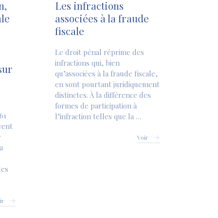
n,
Les infractions
ale
associées à la fraude
fiscale
Le droit pénal réprime des
infractions qui, bien
sur
qu’associées à la fraude fiscale,
en sont pourtant juridiquement
distinctes. À la différence des
formes de participation à
61
l’infraction telles que la …
vent
r
Voir
a
les
ir